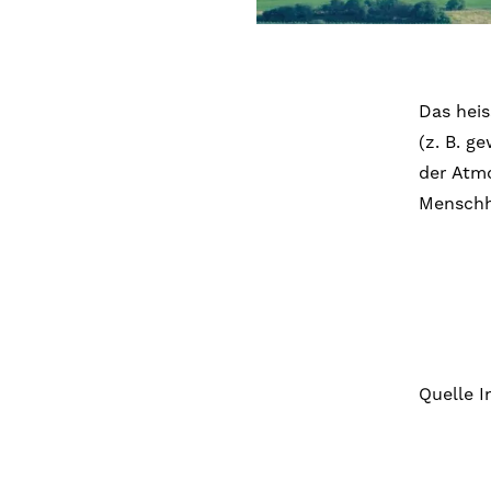
Das heis
(z. B. g
der Atm
Menschhe
Quelle I