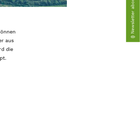
Newsletter abonnieren
 können
er aus
rd die
pt.