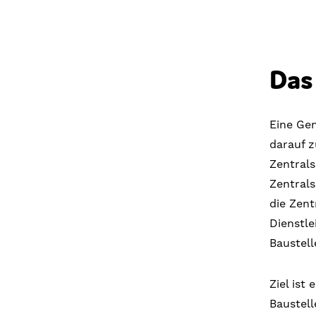
Das
Eine Gem
darauf z
Zentral
Zentral
die Zen
Dienstl
Baustell
Ziel ist
Baustell