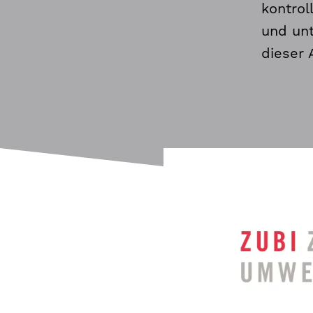
kontrol
und un
dieser 