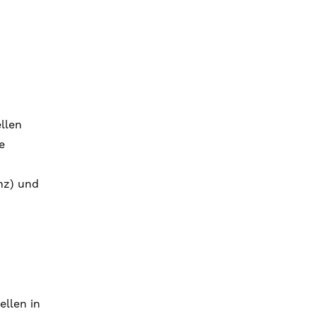
llen
e
nz) und
ellen in