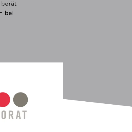
 berät
h bei