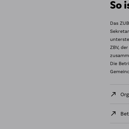
So i
Das ZUBI
Sekreta
unterste
ZBV, de
zusamme
Die Betr
Gemeind
Or
Bet