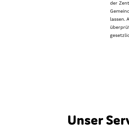
der Zent
Gemeind
lassen. 
überprü
gesetzl
Unser Ser