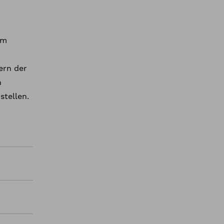
em
ern der
n
tellen.