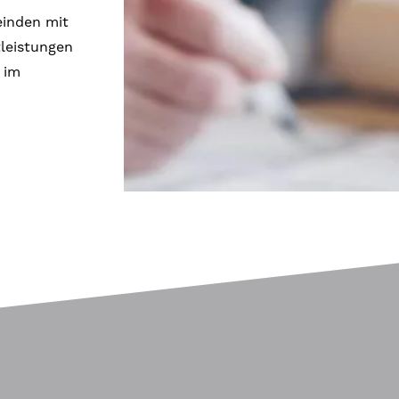
inden mit
leistungen
 im