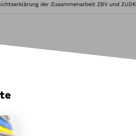
ichtserklärung der Zusammenarbeit ZBV und ZUDK
hte