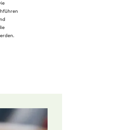
ie
chführen
und
ie
erden.