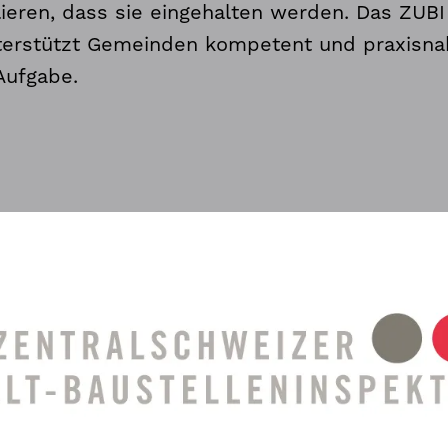
lieren, dass sie eingehalten werden. Das ZUBI
terstützt Gemeinden kompetent und praxisna
Aufgabe.