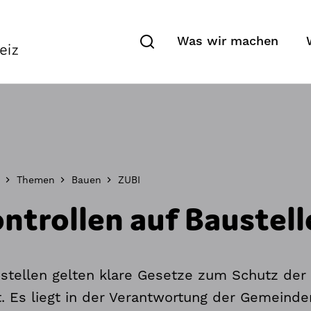
Was wir machen
Themen
Bauen
ZUBI
trollen auf Baustell
stellen gelten klare Gesetze zum Schutz der
 Es liegt in der Verantwortung der Gemeinde